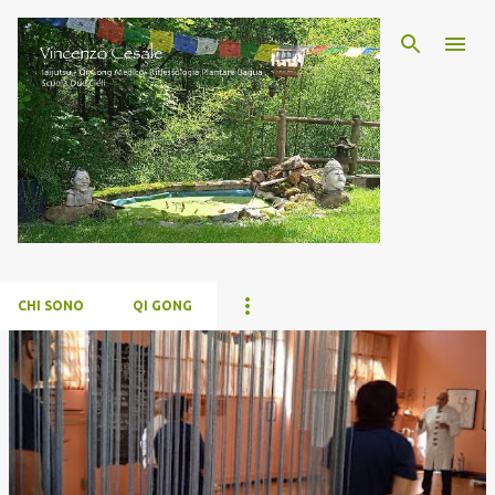
Passa ai contenuti principali
CHI SONO
QI GONG
P
o
s
t