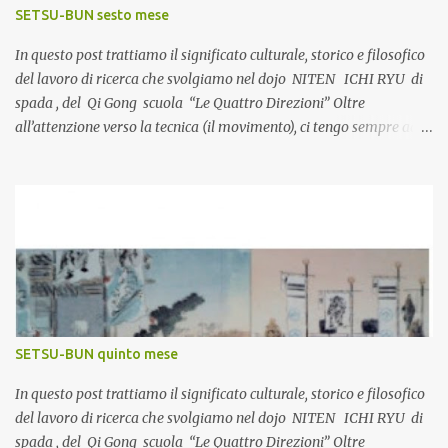
SETSU-BUN sesto mese
In questo post trattiamo il significato culturale, storico e filosofico
del lavoro di ricerca che svolgiamo nel dojo NITEN ICHI RYU di
spada , del Qi Gong scuola “Le Quattro Direzioni” Oltre
all’attenzione verso la tecnica (il movimento), ci tengo sempre ad
approfondire la visione culturale e storica degli eventi, che ho
potuto a mia volta esplorare nel corso dell’esperienza nell’ambito
delle discipline giapponesi. Completare la pratica con una più
approfondita conoscenza generale facilita il superamento delle
varie fasi di apprendimento che l’arte impone, guidando la crescita
personale del praticante. #qigongesalute #maestriqigong
#personaltrainerolistico #riflessologiabenessere
#determinazioneartigiapponesi www.duecieli.it ® Quando
l’inverno si trasforma in primavera setsu bun: sesto mese Nelle
SETSU-BUN quinto mese
campagne del Giappone , le principali celebrazioni religiose si
tengono generalmente in autunno, ma nella capitale, e in a...
In questo post trattiamo il significato culturale, storico e filosofico
del lavoro di ricerca che svolgiamo nel dojo NITEN ICHI RYU di
spada , del Qi Gong scuola “Le Quattro Direzioni” Oltre