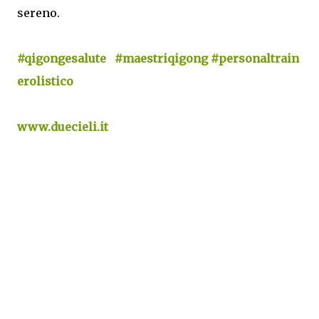
sereno.
#qigongesalute
#maestriqigong
#personaltrain
erolistico
www.duecieli.it