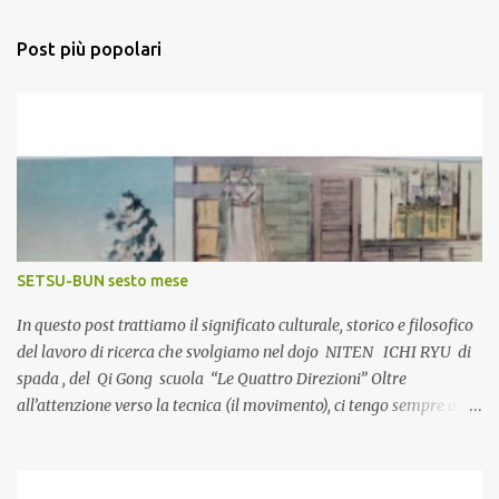
e
n
Post più popolari
t
i
SETSU-BUN sesto mese
In questo post trattiamo il significato culturale, storico e filosofico
del lavoro di ricerca che svolgiamo nel dojo NITEN ICHI RYU di
spada , del Qi Gong scuola “Le Quattro Direzioni” Oltre
all’attenzione verso la tecnica (il movimento), ci tengo sempre ad
approfondire la visione culturale e storica degli eventi, che ho
potuto a mia volta esplorare nel corso dell’esperienza nell’ambito
delle discipline giapponesi. Completare la pratica con una più