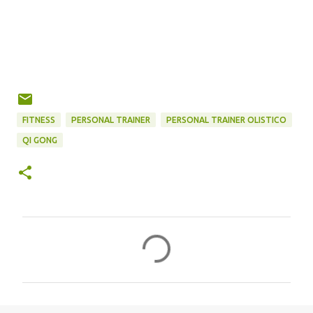
FITNESS
PERSONAL TRAINER
PERSONAL TRAINER OLISTICO
QI GONG
C
o
m
m