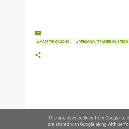
#MAESTRI QI GONG
#PERSONAL TRAINER OLISTICO
C
o
m
m
This site uses cookies from Google to de
e
are shared with Google along with perfo