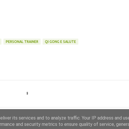
PERSONAL TRAINER
QI GONG E SALUTE
liver its services and to analyze traffic. Your IP address and us
rmance and security metrics to ensure quality of service, gene