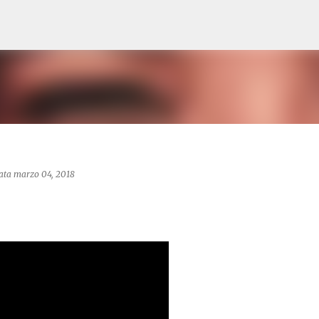
Passa ai contenuti principali
data
marzo 04, 2018