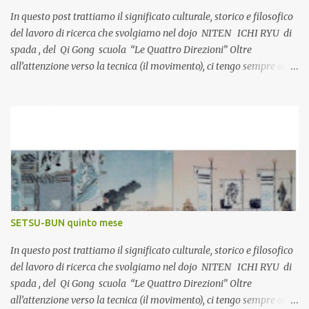
In questo post trattiamo il significato culturale, storico e filosofico
del lavoro di ricerca che svolgiamo nel dojo NITEN ICHI RYU di
spada , del Qi Gong scuola “Le Quattro Direzioni” Oltre
all’attenzione verso la tecnica (il movimento), ci tengo sempre ad
approfondire la visione culturale e storica degli eventi, che ho
potuto a mia volta esplorare nel corso dell’esperienza nell’ambito
delle discipline giapponesi. Completare la pratica con una più
approfondita conoscenza generale facilita il superamento delle
varie fasi di apprendimento che l’arte impone, guidando la crescita
personale del praticante. #qigongesalute #maestriqigong
#personaltrainerolistico #riflessologiabenessere
#determinazioneartigiapponesi www.duecieli.it ® Quando
l’inverno si trasforma in primavera setsu bun: sesto mese Nelle
SETSU-BUN quinto mese
campagne del Giappone , le principali celebrazioni religiose si
tengono generalmente in autunno, ma nella capitale, e in a...
In questo post trattiamo il significato culturale, storico e filosofico
del lavoro di ricerca che svolgiamo nel dojo NITEN ICHI RYU di
spada , del Qi Gong scuola “Le Quattro Direzioni” Oltre
all’attenzione verso la tecnica (il movimento), ci tengo sempre ad