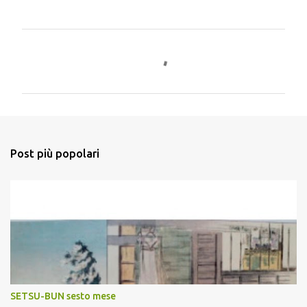
C
o
m
m
e
n
Post più popolari
t
i
SETSU-BUN sesto mese