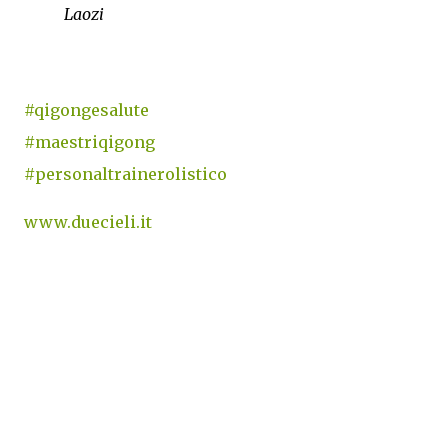
Laozi
#qigongesalute
#maestriqigong
#personaltrainerolistico
www.duecieli.it