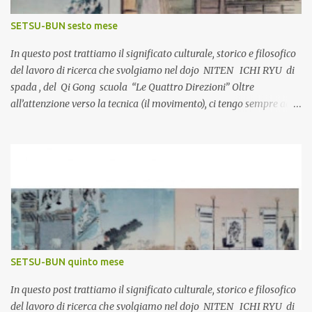
SETSU-BUN sesto mese
In questo post trattiamo il significato culturale, storico e filosofico
del lavoro di ricerca che svolgiamo nel dojo NITEN ICHI RYU di
spada , del Qi Gong scuola “Le Quattro Direzioni” Oltre
all’attenzione verso la tecnica (il movimento), ci tengo sempre ad
approfondire la visione culturale e storica degli eventi, che ho
potuto a mia volta esplorare nel corso dell’esperienza nell’ambito
delle discipline giapponesi. Completare la pratica con una più
approfondita conoscenza generale facilita il superamento delle
varie fasi di apprendimento che l’arte impone, guidando la crescita
personale del praticante. #qigongesalute #maestriqigong
#personaltrainerolistico #riflessologiabenessere
#determinazioneartigiapponesi www.duecieli.it ® Quando
l’inverno si trasforma in primavera setsu bun: sesto mese Nelle
SETSU-BUN quinto mese
campagne del Giappone , le principali celebrazioni religiose si
tengono generalmente in autunno, ma nella capitale, e in a...
In questo post trattiamo il significato culturale, storico e filosofico
del lavoro di ricerca che svolgiamo nel dojo NITEN ICHI RYU di