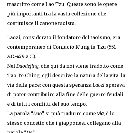
trascritto come Lao Tzu. Queste sono le opere
più importanti tra la vasta collezione che
costituisce il canone taoista.
Laozi, considerato il fondatore del taoismo, era
contemporaneo di Confucio K’ung fu Tzu (551
a.C.-479 a.C.).
Nel
Daodejing,
che
qui da noi viene tradotto come
Tao Te Ching, egli descrive la natura della vita, la
via della pace: con questa speranza
Laozi
sperava
di poter contribuire alla fine delle guerre feudali
e di tutti i conflitti del suo tempo.
La parola “
Dao
” si può tradurre come
via
, è lo
stesso concetto che i giapponesi collegano alla
parola “
Do
”.