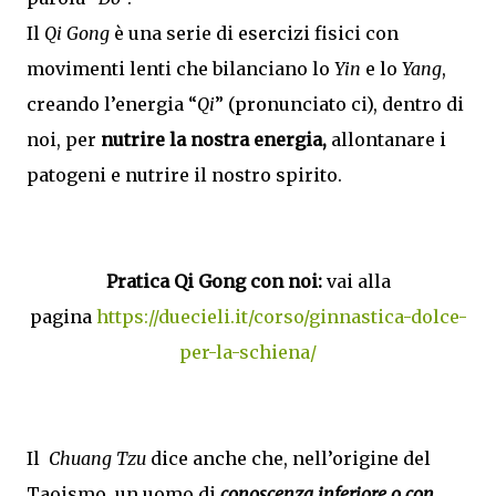
Il
Qi Gong
è una serie di esercizi fisici con
movimenti lenti che bilanciano lo
Yin
e lo
Yang
,
creando l’energia “
Qi
” (pronunciato ci), dentro di
noi, per
nutrire la nostra energia,
allontanare i
patogeni e nutrire il nostro spirito.
Pratica Qi Gong con noi:
vai alla
pagina
https://duecieli.it/corso/ginnastica-dolce-
per-la-schiena/
Il
Chuang Tzu
dice anche che, nell’origine del
Taoismo, un uomo di
conoscenza inferiore o con