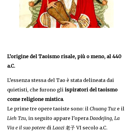
L’origine del Taoismo risale, più o meno, al 440
a.C.
L’essenza stessa del Tao è stata delineata dai
quietisti, che furono gli
ispiratori del taoismo
come religione mistica
.
Le prime tre opere taoiste sono: il
Chuang Tuz
e il
Lieh Tzu
, in seguito appare l’opera
Daodejing
,
La
Via e il suo potere
di
Laozi
老子
VI secolo a.C.