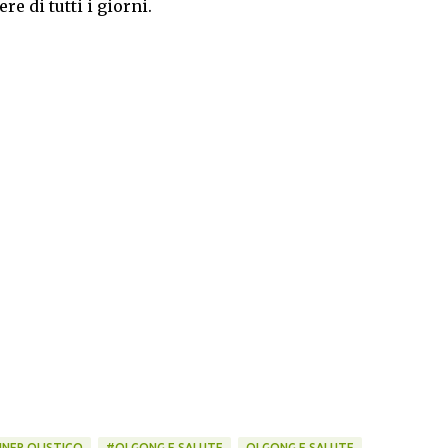
e di tutti i giorni.
NER OLISTICO
#QI GONG E SALUTE
QI GONG E SALUTE