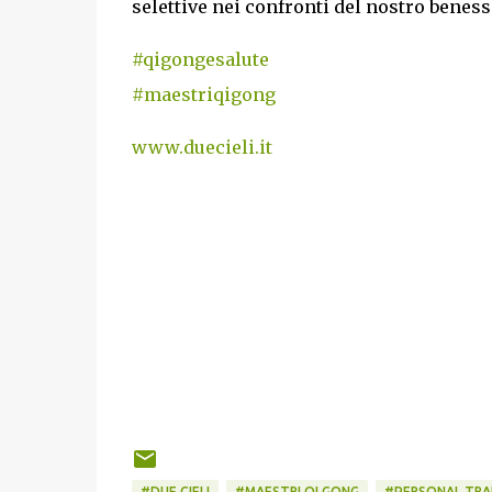
selettive nei confronti del nostro benesser
#qigongesalute
#maestriqigong
www.duecieli.it
#DUE CIELI
#MAESTRI QI GONG
#PERSONAL TRAI