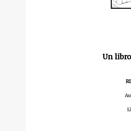
Un libr
R
Au
1