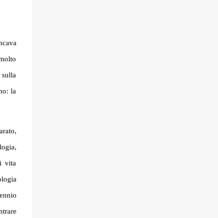
ancava
 molto
 sulla
no: la
arato,
logia,
i vita
ologia
cennio
ntrare