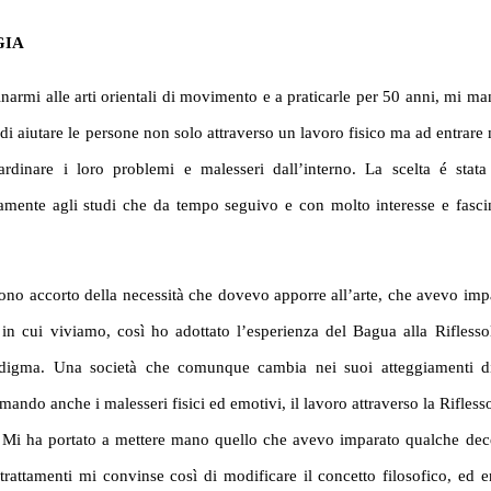
GIA
narmi alle arti orientali di movimento e a praticarle per 50 anni, mi m
di aiutare le persone non solo attraverso un lavoro fisico ma ad entrare
ardinare i loro problemi e malesseri dall’interno. La scelta é stata
tamente agli studi che da tempo seguivo e con molto interesse e fasci
sono accorto della necessità che dovevo apporre all’arte, che avevo imp
 cui viviamo, così ho adottato l’esperienza del Bagua alla Riflesso
radigma. Una società che comunque cambia nei suoi atteggiamenti d
ando anche i malesseri fisici ed emotivi, il lavoro attraverso la Rifless
. Mi ha portato a mettere mano quello che avevo imparato qualche de
rattamenti mi convinse così di modificare il concetto filosofico, ed e