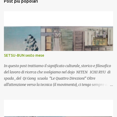
Post più popolari
t
i
SETSU-BUN sesto mese
In questo post trattiamo il significato culturale, storico e filosofico
del lavoro di ricerca che svolgiamo nel dojo NITEN ICHI RYU di
spada , del Qi Gong scuola “Le Quattro Direzioni” Oltre
all’attenzione verso la tecnica (il movimento), ci tengo sempre ad
approfondire la visione culturale e storica degli eventi, che ho
potuto a mia volta esplorare nel corso dell’esperienza nell’ambito
delle discipline giapponesi. Completare la pratica con una più
approfondita conoscenza generale facilita il superamento delle
varie fasi di apprendimento che l’arte impone, guidando la crescita