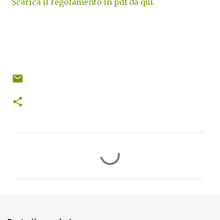
Scarica il regolamento in pdf da qui.
C
o
m
m
e
n