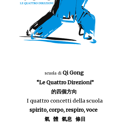
Qi Gong
scuola
di
“Le Quattro Direzioni”
的四個方向
I quattro concetti della scuola
spirito, corpo, respiro, voce
氣 體 氣息 條目