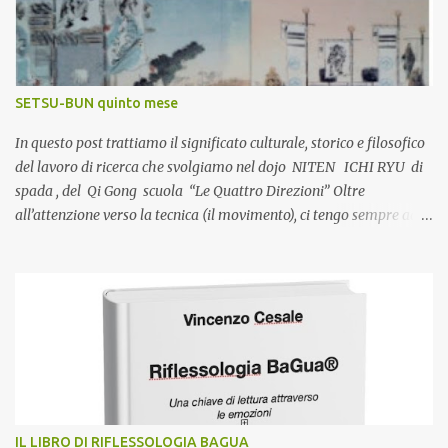
personale del praticante. #qigongesalute #maestriqigong
#personaltrainerolistico #riflessologiabenessere
#determinazioneartigiapponesi www.duecieli.it ® Quando
l’inverno si trasforma in primavera setsu bun: sesto mese Nelle
SETSU-BUN quinto mese
campagne del Giappone , le principali celebrazioni religiose si
tengono generalmente in autunno, ma nella capitale, e in a...
In questo post trattiamo il significato culturale, storico e filosofico
del lavoro di ricerca che svolgiamo nel dojo NITEN ICHI RYU di
spada , del Qi Gong scuola “Le Quattro Direzioni” Oltre
all’attenzione verso la tecnica (il movimento), ci tengo sempre ad
approfondire la visione culturale e storica degli eventi, che ho
potuto a mia volta esplorare nel corso dell’esperienza nell’ambito
delle discipline giapponesi. Completare la pratica con una più
approfondita conoscenza generale facilita il superamento delle
varie fasi di apprendimento che l’arte impone, guidando la crescita
personale del praticante. #qigongesalute #maestriqigong
#personaltrainerolistico #riflessologiabenessere
#determinazioneartigiapponesi www.duecieli.it ® Quando
l’inverno si trasforma in primavera setsu bun: quinto mese
IL LIBRO DI RIFLESSOLOGIA BAGUA