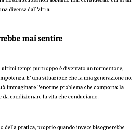
ella nostra scuola non abbiamo mai considerato chi si aff
na diversa dall’altra.
rrebbe mai sentire
li ultimi tempi purtroppo è diventato un tormentone,
impotenza. E’ una situazione che la mia generazione no
uò immaginare l’enorme problema che comporta: la
te da condizionare la vita che conduciamo.
o della pratica, proprio quando invece bisognerebbe