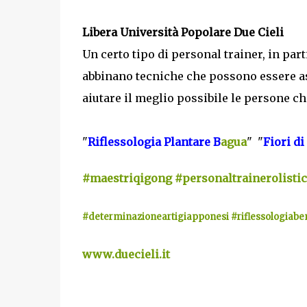
Libera Università Popolare Due Cieli
Un certo tipo di personal trainer, in par
abbinano tecniche che possono essere as
aiutare il meglio possibile le persone che
"
Riflessologia Plantare B
agua
" "
Fiori di
#maestriqigong
#personaltrainerolisti
#determinazioneartigiapponesi
#riflessologiabe
www.duecieli.it