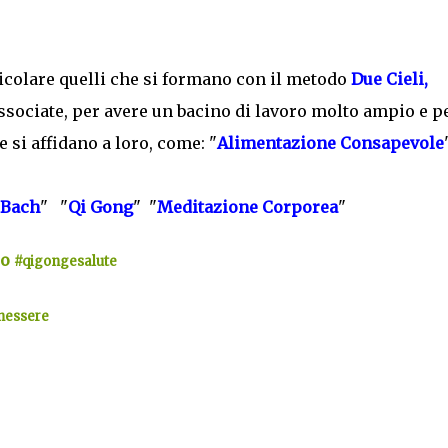
ticolare quelli che si formano con il metodo
Due Cieli,
sociate, per avere un bacino di lavoro molto ampio e p
 si affidano a loro, come: "
Alimentazione Consapevole
 Bach
" "
Qi Gong
" "
Meditazione Corporea
"
co
#qigongesalute
nessere