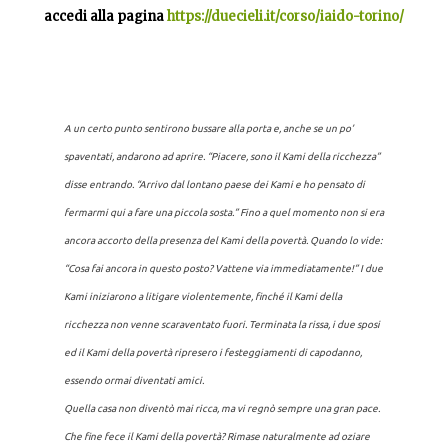
accedi alla pagina
https://duecieli.it/corso/iaido-torino/
A un certo punto sentirono bussare alla porta e, anche se un po’
spaventati, andarono ad aprire. “Piacere, sono il Kami della ricchezza”
disse entrando.
“Arrivo dal lontano paese dei Kami e ho pensato di
fermarmi qui a fare una piccola sosta.”
Fino a quel momento non si era
ancora accorto della presenza del Kami della povertà. Quando lo vide:
“Cosa fai ancora in questo posto? Vattene via immediatamente!” I due
Kami iniziarono a litigare violentemente, finché il Kami della
ricchezza non venne scaraventato fuori. Terminata la rissa, i due sposi
ed il Kami della povertà ripresero i festeggiamenti di capodanno,
essendo ormai diventati amici.
Quella casa non diventò mai ricca, ma vi regnò sempre una gran pace.
Che fine fece il Kami della povertà?
Rimase naturalmente ad oziare