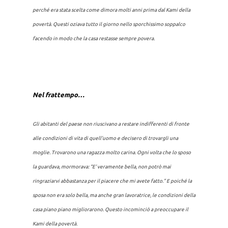
perché era stata scelta come dimora molti anni prima dal Kami della
povertà. Questi oziava tutto il giorno nello sporchissimo soppalco
facendo in modo che la casa restasse sempre povera.
Nel frattempo…
Gli abitanti del paese non riuscivano a restare indifferenti di fronte
alle condizioni di vita di quell’uomo e decisero di trovargli una
moglie. Trovarono una ragazza molto carina. Ogni volta che lo sposo
la guardava, mormorava:
“E’ veramente bella, non potrò mai
ringraziarvi abbastanza per il piacere che mi avete fatto.”
E poiché la
sposa non era solo bella, ma anche gran lavoratrice, le condizioni della
casa piano piano migliorarono. Questo incominciò a preoccupare il
Kami della povertà.