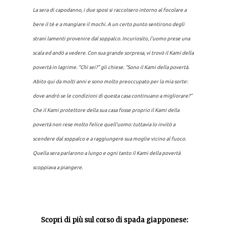
La sera di capodanno, i due sposi si raccolsero intorno al focolare a
bere il tè e a mangiare il
mochi
. A un certo punto sentirono degli
strani lamenti provenire dal soppalco. Incuriosito, l’uomo prese una
scala ed andò a vedere. Con sua grande sorpresa, vi trovò il Kami della
povertà in lagrime. “Chi sei?” gli chiese. “Sono il Kami della povertà.
Abito qui da molti anni e sono molto preoccupato per la mia sorte:
dove andrò se le condizioni di questa casa continuano a migliorare?”
Che il Kami protettore della sua casa fosse proprio il Kami della
povertà non rese molto felice quell’uomo
: tuttavia lo invitò a
scendere dal soppalco e a raggiungere sua moglie vicino al fuoco.
Quella sera parlarono a lungo e ogni tanto il Kami della povertà
scoppiava a piangere.
Scopri di più sul corso di spada giapponese: