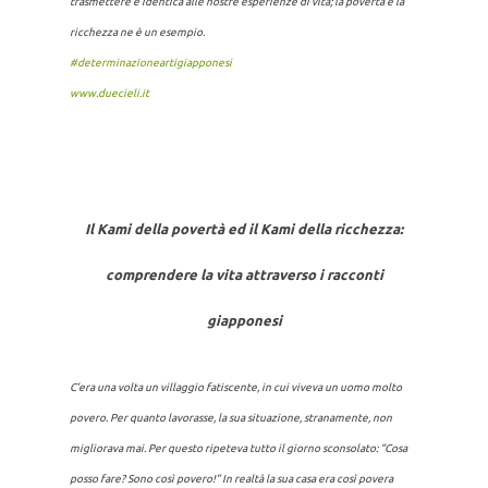
trasmettere è identica alle nostre esperienze di vita; la povertà e la
ricchezza ne è un esempio.
#determinazioneartigiapponesi
www.duecieli.it
Il Kami della povertà ed il Kami della ricchezza:
comprendere la vita attraverso i racconti
giapponesi
C’era una volta un villaggio fatiscente, in cui viveva un uomo molto
povero. Per quanto lavorasse, la sua situazione, stranamente, non
migliorava mai. Per questo ripeteva tutto il giorno sconsolato:
“Cosa
posso fare? Sono così povero!”
In realtà la sua casa era così povera